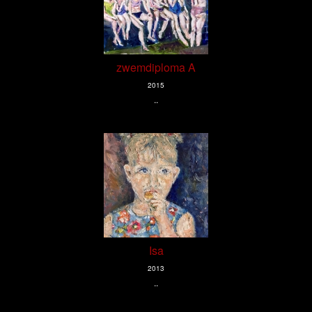
zwemdiploma A
2015
..
Isa
2013
..